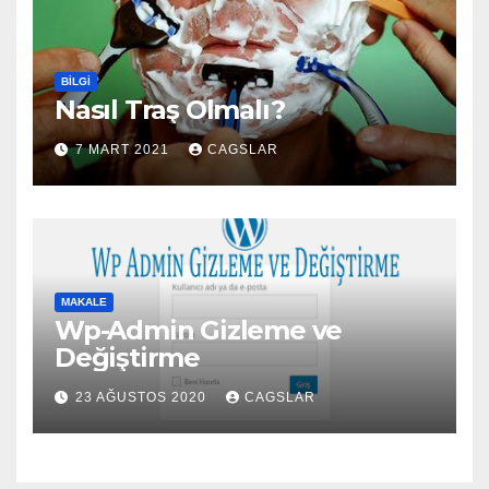
BILGI
Nasıl Traş Olmalı?
7 MART 2021
CAGSLAR
MAKALE
Wp-Admin Gizleme ve
Değiştirme
23 AĞUSTOS 2020
CAGSLAR