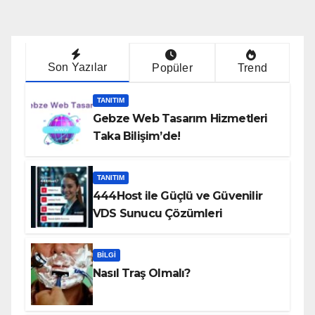
Son Yazılar
Popüler
Trend
TANITIM
Gebze Web Tasarım Hizmetleri
Taka Bilişim’de!
TANITIM
444Host ile Güçlü ve Güvenilir
VDS Sunucu Çözümleri
BILGI
Nasıl Traş Olmalı?