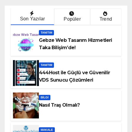
Son Yazılar
Popüler
Trend
TANITIM
Gebze Web Tasarım Hizmetleri
Taka Bilişim’de!
TANITIM
444Host ile Güçlü ve Güvenilir
VDS Sunucu Çözümleri
BILGI
Nasıl Traş Olmalı?
MAKALE