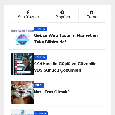
Son Yazılar
Popüler
Trend
TANITIM
Gebze Web Tasarım Hizmetleri
Taka Bilişim’de!
TANITIM
444Host ile Güçlü ve Güvenilir
VDS Sunucu Çözümleri
BILGI
Nasıl Traş Olmalı?
MAKALE