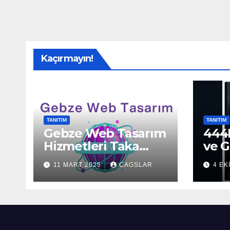
Kaçırmayın!
TANITIM
TANITIM
Gebze Web Tasarım
444H
Hizmetleri Taka
ve G
Bilişim’de!
Sun
11 MART 2025
CAGSLAR
4 EK