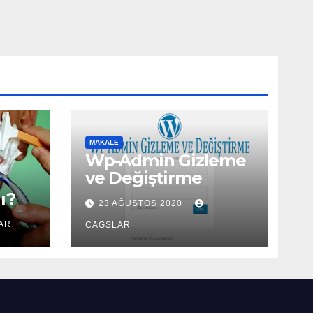
MAKALE
Wp-Admin Gizleme
ve Değiştirme
ı?
23 AĞUSTOS 2020
AR
CAGSLAR