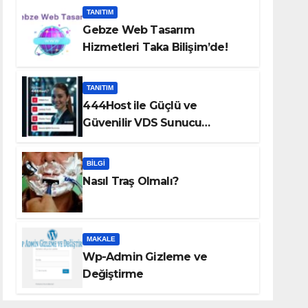
TANITIM
Gebze Web Tasarım
Hizmetleri Taka Bilişim’de!
TANITIM
444Host ile Güçlü ve
Güvenilir VDS Sunucu
Çözümleri
BILGI
Nasıl Traş Olmalı?
MAKALE
Wp-Admin Gizleme ve
Değiştirme