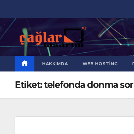
Skip
to
content
HAKKIMDA
WEB HOSTING
R
Etiket:
telefonda donma sor