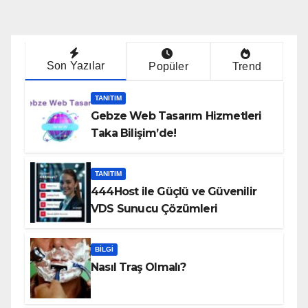
Son Yazılar
Popüler
Trend
TANITIM
Gebze Web Tasarım Hizmetleri
Taka Bilişim’de!
TANITIM
444Host ile Güçlü ve Güvenilir
VDS Sunucu Çözümleri
BILGI
Nasıl Traş Olmalı?