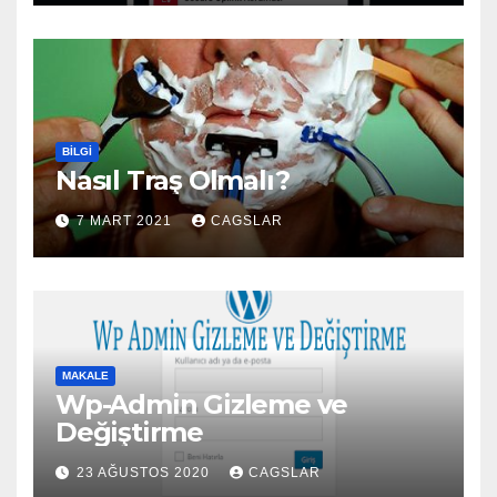
BILGI
Nasıl Traş Olmalı?
7 MART 2021
CAGSLAR
MAKALE
Wp-Admin Gizleme ve
Değiştirme
23 AĞUSTOS 2020
CAGSLAR