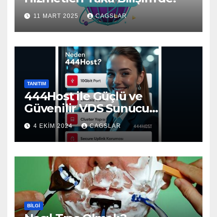
11 MART 2025
CAGSLAR
TANITIM
444Host ile Güçlü ve
Güvenilir VDS Sunucu
Çözümleri
4 EKIM 2024
CAGSLAR
BILGI