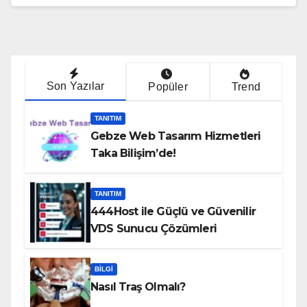
Son Yazılar
Popüler
Trend
TANITIM
Gebze Web Tasarım Hizmetleri
Taka Bilişim’de!
TANITIM
444Host ile Güçlü ve Güvenilir
VDS Sunucu Çözümleri
BILGI
Nasıl Traş Olmalı?