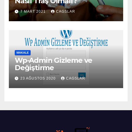
Nasıl Traş Olmalı?
7 MART 2021
CAGSLAR
MAKALE
Wp-Admin Gizleme ve
Değiştirme
23 AĞUSTOS 2020
CAGSLAR