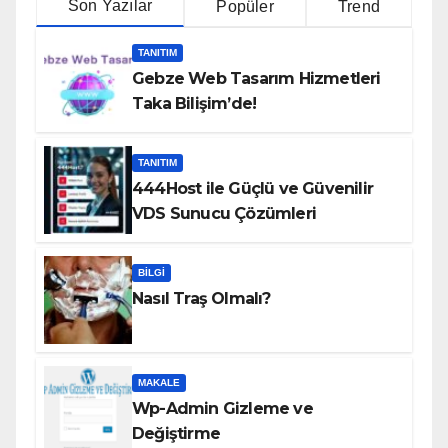
Son Yazılar
Popüler
Trend
TANITIM
Gebze Web Tasarım Hizmetleri
Taka Bilişim’de!
TANITIM
444Host ile Güçlü ve Güvenilir
VDS Sunucu Çözümleri
BILGI
Nasıl Traş Olmalı?
MAKALE
Wp-Admin Gizleme ve
Değiştirme