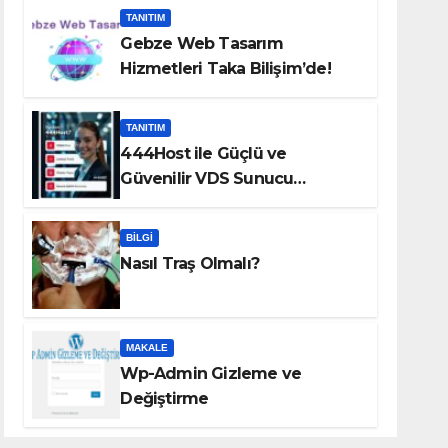
TANITIM
Gebze Web Tasarım
Hizmetleri Taka Bilişim’de!
TANITIM
444Host ile Güçlü ve
Güvenilir VDS Sunucu
Çözümleri
BILGI
Nasıl Traş Olmalı?
MAKALE
Wp-Admin Gizleme ve
Değiştirme