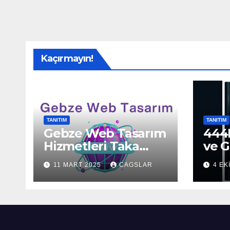
Kaçırmayın!
TANITIM
TANITIM
Gebze Web Tasarım
444H
Hizmetleri Taka
ve G
Bilişim’de!
Sun
11 MART 2025
CAGSLAR
4 EK