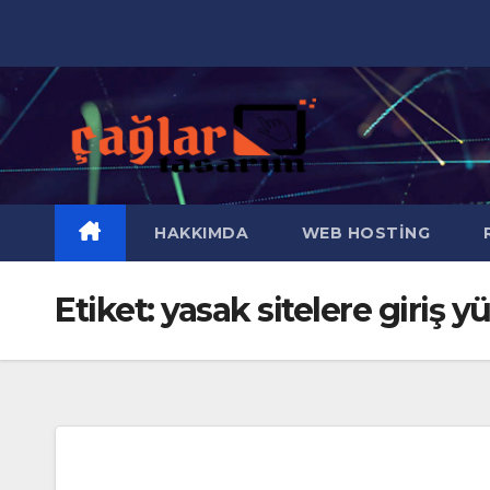
Skip
to
content
HAKKIMDA
WEB HOSTING
R
Etiket:
yasak sitelere giriş y