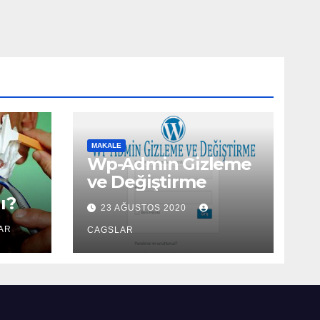
MAKALE
Wp-Admin Gizleme
ve Değiştirme
ı?
23 AĞUSTOS 2020
AR
CAGSLAR