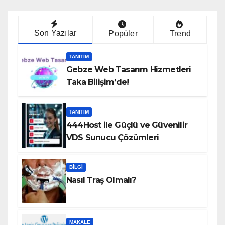
Son Yazılar
Popüler
Trend
TANITIM
Gebze Web Tasarım Hizmetleri
Taka Bilişim’de!
TANITIM
444Host ile Güçlü ve Güvenilir
VDS Sunucu Çözümleri
BILGI
Nasıl Traş Olmalı?
MAKALE