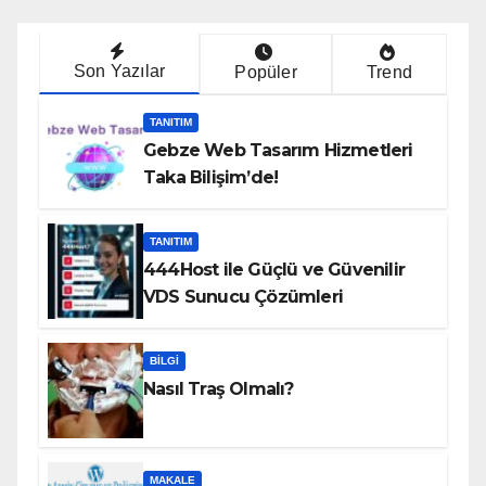
Son Yazılar
Popüler
Trend
TANITIM
Gebze Web Tasarım Hizmetleri
Taka Bilişim’de!
TANITIM
444Host ile Güçlü ve Güvenilir
VDS Sunucu Çözümleri
BILGI
Nasıl Traş Olmalı?
MAKALE