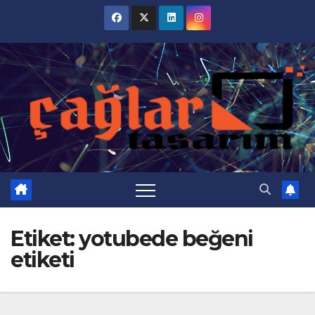
Skip
to
content
Etiket:
yotubede beğeni
etiketi