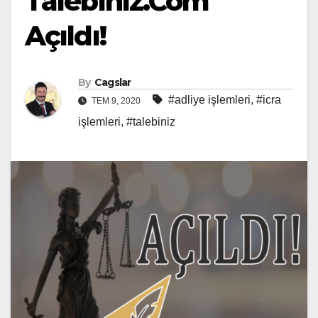
Talebiniz.Com
Açıldı!
By
Cagslar
#adliye işlemleri
,
#icra
TEM 9, 2020
işlemleri
,
#talebiniz