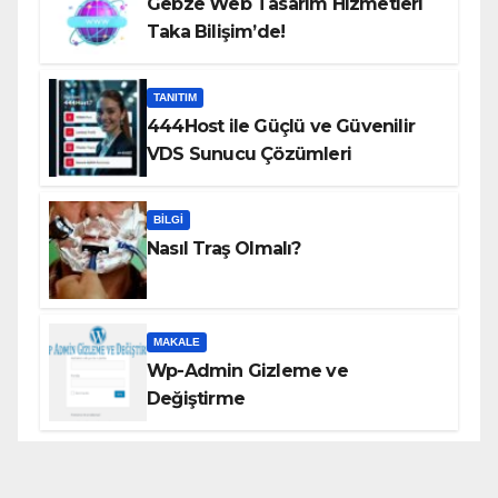
Gebze Web Tasarım Hizmetleri
Taka Bilişim’de!
TANITIM
444Host ile Güçlü ve Güvenilir
VDS Sunucu Çözümleri
BILGI
Nasıl Traş Olmalı?
MAKALE
Wp-Admin Gizleme ve
Değiştirme