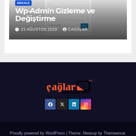
MAKALE
Wp-Admin Gizleme ve
Değiştirme
23 AĞUSTOS 2020
CAGSLAR
Proudly powered by WordPress
|
Theme: Newsup by
Themeansar
.