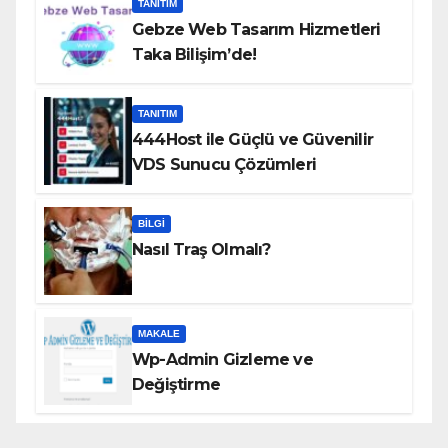
TANITIM
Gebze Web Tasarım Hizmetleri
Taka Bilişim’de!
TANITIM
444Host ile Güçlü ve Güvenilir
VDS Sunucu Çözümleri
BILGI
Nasıl Traş Olmalı?
MAKALE
Wp-Admin Gizleme ve
Değiştirme