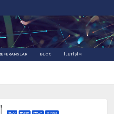
EFERANSLAR
BLOG
İLETIŞIM
BLOG
HABER
HUKUK
MAKALE