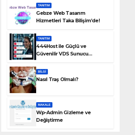
TANITIM
Gebze Web Tasarım
Hizmetleri Taka Bilişim’de!
TANITIM
444Host ile Güçlü ve
Güvenilir VDS Sunucu
Çözümleri
BILGI
Nasıl Traş Olmalı?
MAKALE
Wp-Admin Gizleme ve
Değiştirme