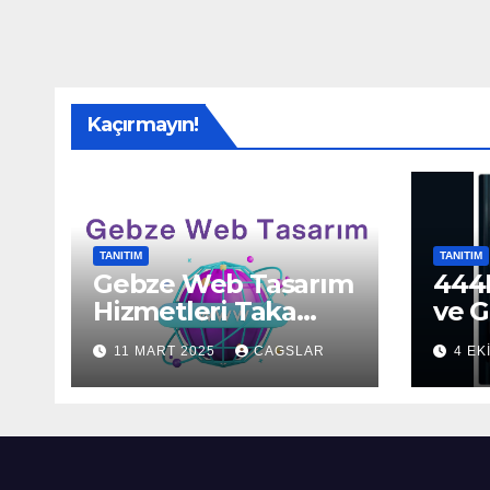
Kaçırmayın!
TANITIM
TANITIM
Gebze Web Tasarım
444H
Hizmetleri Taka
ve G
Bilişim’de!
Sun
11 MART 2025
CAGSLAR
4 EK