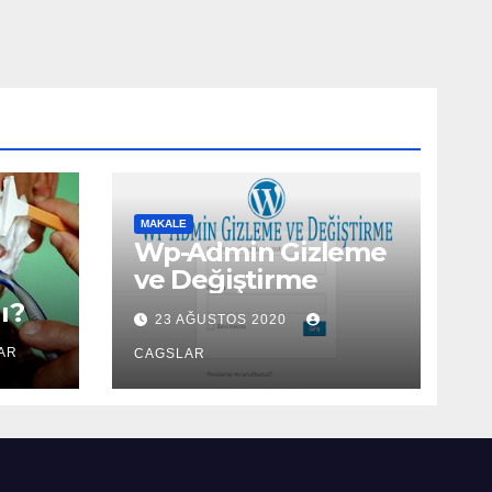
MAKALE
Wp-Admin Gizleme
ve Değiştirme
ı?
23 AĞUSTOS 2020
AR
CAGSLAR