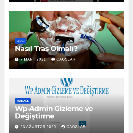
BILGI
Nasıl Traş Olmalı?
7 MART 2021
CAGSLAR
MAKALE
Wp-Admin Gizleme ve
Değiştirme
23 AĞUSTOS 2020
CAGSLAR