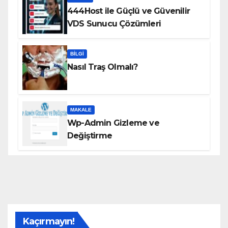
444Host ile Güçlü ve Güvenilir
VDS Sunucu Çözümleri
BILGI
Nasıl Traş Olmalı?
MAKALE
Wp-Admin Gizleme ve
Değiştirme
Kaçırmayın!