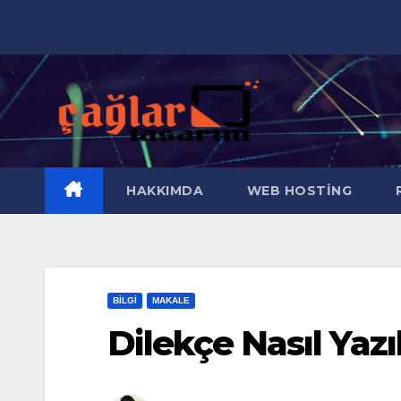
Skip
to
content
HAKKIMDA
WEB HOSTING
R
BILGI
MAKALE
Dilekçe Nasıl Yazı