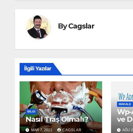
By
Cagslar
İlgili Yazılar
MAKALE
Wp-
BILGI
Nasıl Traş Olmalı?
ve D
MAR 7, 2021
CAGSLAR
AĞU 2