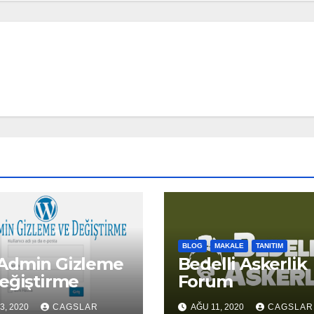
BLOG
MAKALE
TANITIM
Admin Gizleme
Bedelli Askerlik
eğiştirme
Forum
3, 2020
CAGSLAR
AĞU 11, 2020
CAGSLAR