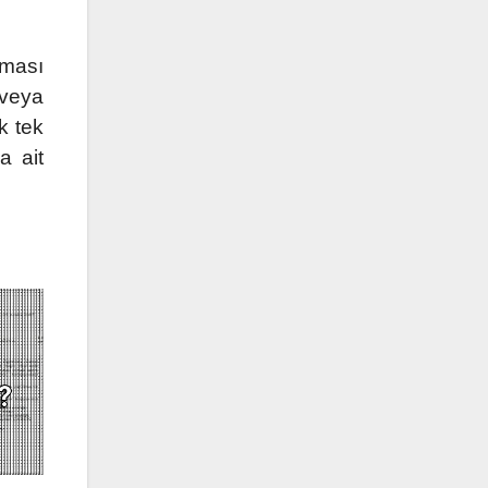
zması
 veya
k tek
a ait