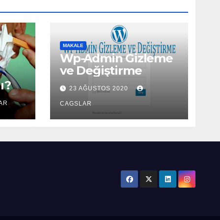
MAKALE
Wp-Admin Gizleme
ve Değiştirme
ı?
23 AĞUSTOS 2020
AR
CAGSLAR