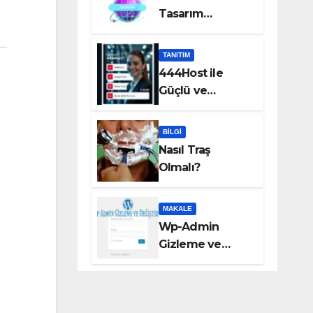
Tasarım
Hizmetleri Taka
Bilişim’de!
TANITIM
444Host ile
Güçlü ve
Güvenilir VDS
Sunucu
BILGI
Çözümleri
Nasıl Traş
Olmalı?
MAKALE
Wp-Admin
Gizleme ve
Değiştirme