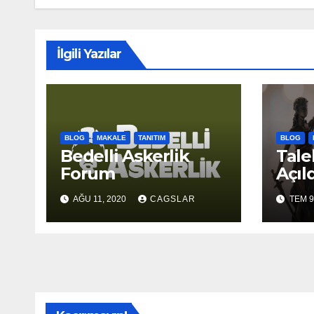
İlgili Yazılar
BLOG
MAKALE
TANITIM
BLOG
Bedelli Askerlik
Tale
Forum
Açıld
AĞU 11, 2020
CAGSLAR
TEM 9