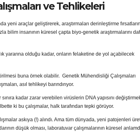
ışmaları ve Tehlikeleri
 yeni araçlar geliştirerek, araştırmaları derinleştirme fırsatların
la bilim insanının küresel çapta biyo-genetik araştırmalarını da
nlık yararına olduğu kadar, onların felaketine de yol açabilecek
rilmesi buna örnek olabilir. Genetik Mühendisliği Çalışmaları
maları, asıl tehlikeyi barındırıyor.
ir sınıra kadar zarar verebilen virüslerin DNA yapısını değiştirmek
lbette ki bu çalışmalar, halk tarafından tepki görüyor.
lışmalar askıya (!) alındı. Ama tüm dünyada, yeni patojenleri ür
yatlarının düşük olması, laboratuvar çalışmalarının küresel anlam