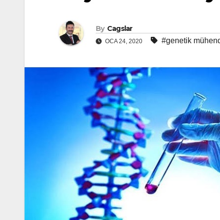
By
Cagslar
#genetik mühendi
OCA 24, 2020