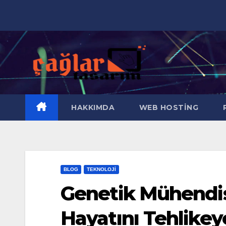
Skip
to
content
HAKKIMDA
WEB HOSTING
R
BLOG
TEKNOLOJI
Genetik Mühendisl
Hayatını Tehlikey