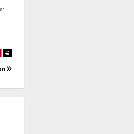
er
eri