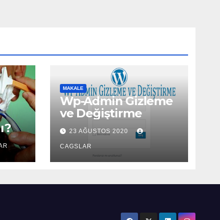
MAKALE
Wp-Admin Gizleme
ve Değiştirme
ı?
23 AĞUSTOS 2020
AR
CAGSLAR