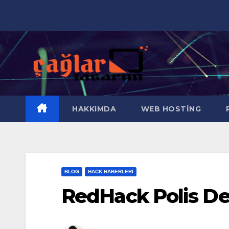
Skip
to
content
HAKKIMDA
WEB HOSTING
R
BLOG
HACK HABERLERI
RedHack Polis De