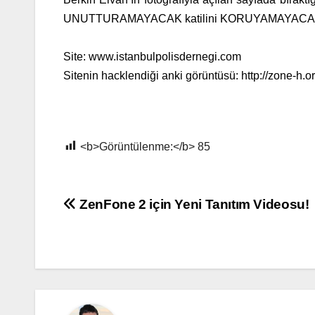
UNUTTURAMAYACAK katilini KORUYAMAYACAKSINI
Site:
www.istanbulpolisdernegi.com
Sitenin hacklendiği anki görüntüsü:
http://zone-h.
<b>Görüntülenme:</b>
85
Yazı
ZenFone 2 için Yeni Tanıtım Videosu!
gezinmesi