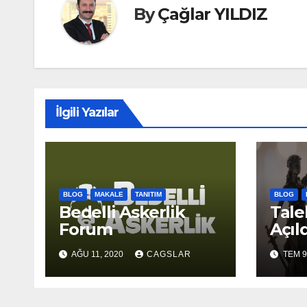
By
Çağlar YILDIZ
İlgili Yazılar
BLOG
MAKALE
TANITIM
BLOG
Bedelli Askerlik
Tale
Forum
Açıld
AĞU 11, 2020
CAGSLAR
TEM 9