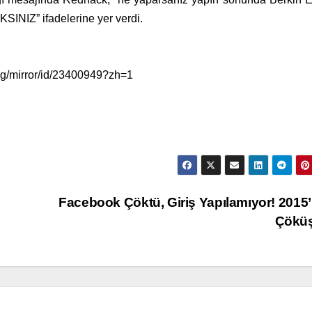
Z” ifadelerine yer verdi.
org/mirror/id/23400949?zh=1
Facebook Çöktü, Giriş Yapılamıyor! 2015’i
Çökü