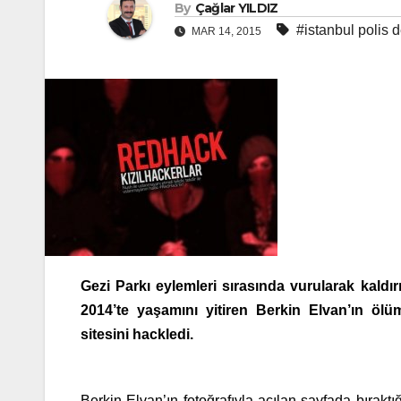
By
Çağlar YILDIZ
#istanbul polis 
MAR 14, 2015
Gezi Parkı eylemleri sırasında vurularak kald
2014’te yaşamını yitiren Berkin Elvan’ın öl
sitesini hackledi.
Berkin Elvan’ın fotoğrafıyla açılan sayfada bırak