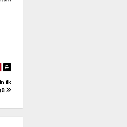
n İlk
şü