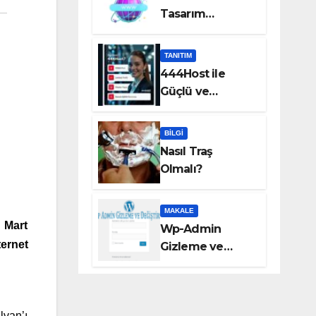
Tasarım
Hizmetleri Taka
Bilişim’de!
TANITIM
444Host ile
Güçlü ve
Güvenilir VDS
Sunucu
BILGI
Çözümleri
Nasıl Traş
Olmalı?
MAKALE
 Mart
Wp-Admin
ernet
Gizleme ve
Değiştirme
lvan’ı