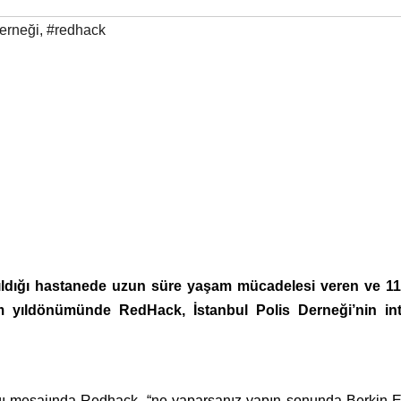
derneği
,
#redhack
ırıldığı hastanede uzun süre yaşam mücadelesi veren ve 11
üm yıldönümünde RedHack, İstanbul Polis Derneği’nin int
tığı mesajında Redhack, “ne yaparsanız yapın sonunda Berkin E