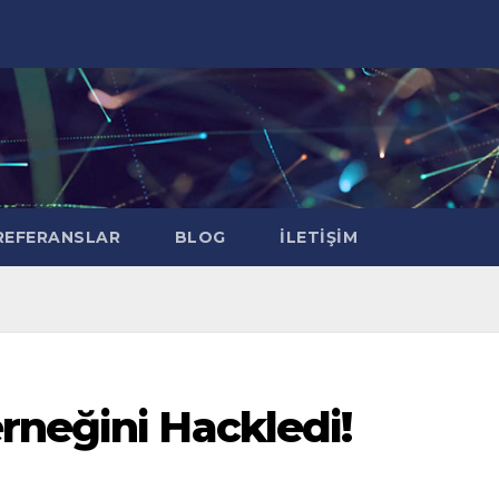
EFERANSLAR
BLOG
İLETIŞIM
rneğini Hackledi!