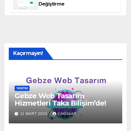
Değiştirme
Kaçırmayın!
TANITIM
Gebze Web Tasarım
Hizmetleri Taka Bilişim’de!
11 MART 2025
CAGSLAR