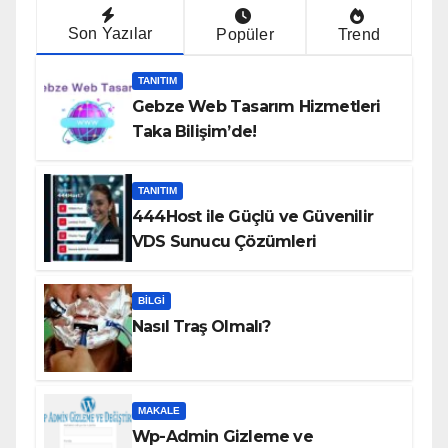
Son Yazılar
Popüler
Trend
TANITIM
Gebze Web Tasarım Hizmetleri
Taka Bilişim’de!
TANITIM
444Host ile Güçlü ve Güvenilir
VDS Sunucu Çözümleri
BILGI
Nasıl Traş Olmalı?
MAKALE
Wp-Admin Gizleme ve