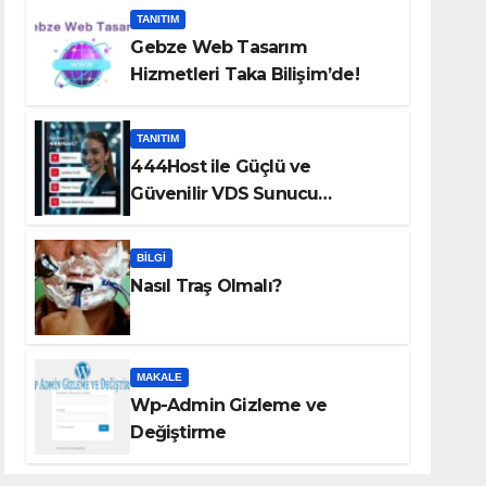
TANITIM
Gebze Web Tasarım
Hizmetleri Taka Bilişim’de!
TANITIM
444Host ile Güçlü ve
Güvenilir VDS Sunucu
Çözümleri
BILGI
Nasıl Traş Olmalı?
MAKALE
Wp-Admin Gizleme ve
Değiştirme