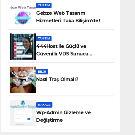
TANITIM
Gebze Web Tasarım
Hizmetleri Taka Bilişim’de!
TANITIM
444Host ile Güçlü ve
Güvenilir VDS Sunucu
Çözümleri
BILGI
Nasıl Traş Olmalı?
MAKALE
Wp-Admin Gizleme ve
Değiştirme