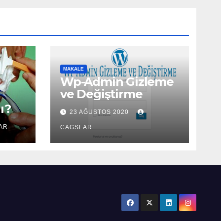
MAKALE
Wp-Admin Gizleme
ve Değiştirme
ı?
23 AĞUSTOS 2020
AR
CAGSLAR