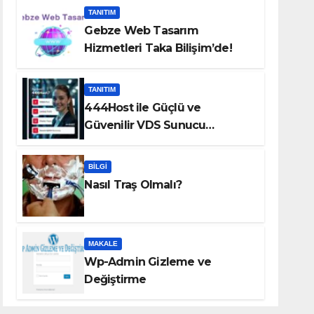
TANITIM
Gebze Web Tasarım
Hizmetleri Taka Bilişim’de!
TANITIM
444Host ile Güçlü ve
Güvenilir VDS Sunucu
Çözümleri
BILGI
Nasıl Traş Olmalı?
MAKALE
Wp-Admin Gizleme ve
Değiştirme