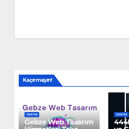
Kaçırmayın!
TANITIM
TANITIM
Gebze Web Tasarım
444H