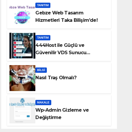
TANITIM
Gebze Web Tasarım
Hizmetleri Taka Bilişim’de!
TANITIM
444Host ile Güçlü ve
Güvenilir VDS Sunucu
Çözümleri
BILGI
Nasıl Traş Olmalı?
MAKALE
Wp-Admin Gizleme ve
Değiştirme