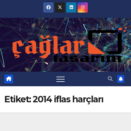
Skip
to
content
Etiket:
2014 iflas harçları