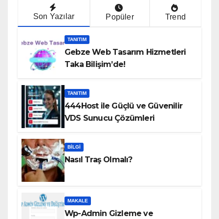
Son Yazılar
Popüler
Trend
TANITIM
Gebze Web Tasarım Hizmetleri
Taka Bilişim’de!
TANITIM
444Host ile Güçlü ve Güvenilir
VDS Sunucu Çözümleri
BILGI
Nasıl Traş Olmalı?
MAKALE
Wp-Admin Gizleme ve