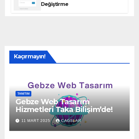
Değiştirme
Kaçırmayın!
TANITIM
Gebze Web Tasarım
Hizmetleri Taka Bilişim’de!
11 MART 2025
CAGSLAR