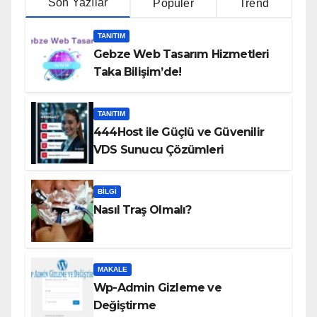
Son Yazılar
Popüler
Trend
TANITIM
Gebze Web Tasarım Hizmetleri
Taka Bilişim’de!
TANITIM
444Host ile Güçlü ve Güvenilir
VDS Sunucu Çözümleri
BILGI
Nasıl Traş Olmalı?
MAKALE
Wp-Admin Gizleme ve
Değiştirme