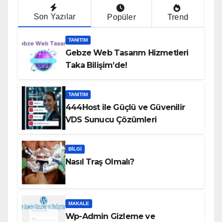
Son Yazılar
Popüler
Trend
TANITIM
Gebze Web Tasarım Hizmetleri
Taka Bilişim’de!
TANITIM
444Host ile Güçlü ve Güvenilir
VDS Sunucu Çözümleri
BILGI
Nasıl Traş Olmalı?
MAKALE
Wp-Admin Gizleme ve