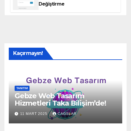
Değiştirme
Kaçırmayın!
TANITIM
Gebze Web Tasarım
Hizmetleri Taka Bilişim’de!
11 MART 2025
CAGSLAR