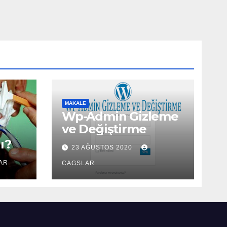
MAKALE
Wp-Admin Gizleme
ve Değiştirme
ı?
23 AĞUSTOS 2020
AR
CAGSLAR