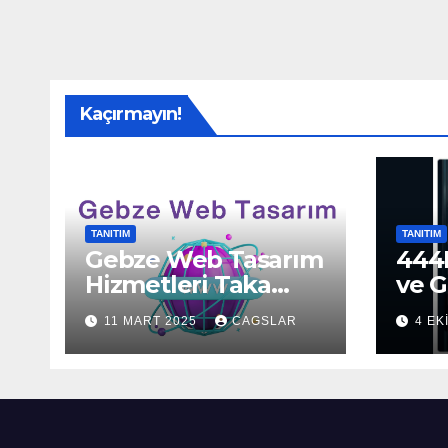
Kaçırmayın!
TANITIM
TANITIM
Gebze Web Tasarım
444H
Hizmetleri Taka
ve G
Bilişim’de!
Sun
11 MART 2025
CAGSLAR
4 EK