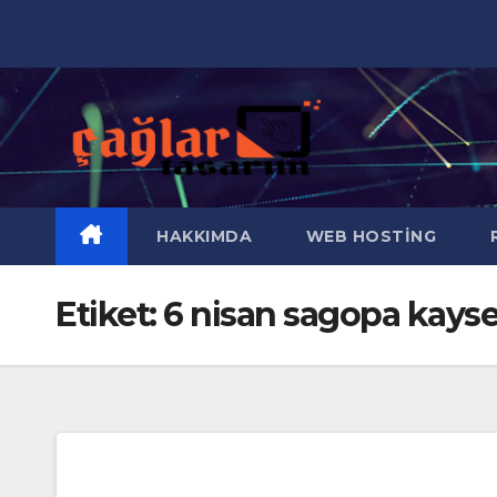
Skip
to
content
HAKKIMDA
WEB HOSTING
R
Etiket:
6 nisan sagopa kayser