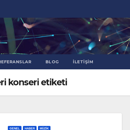
EFERANSLAR
BLOG
İLETIŞIM
i konseri etiketi
GENEL
HABER
MÜZIK