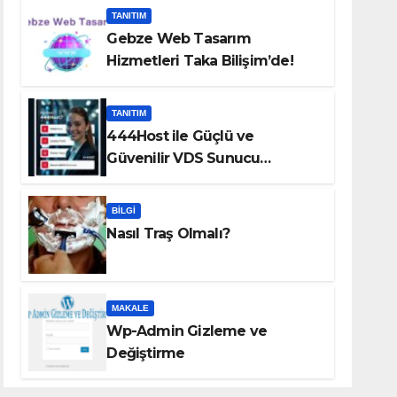
TANITIM
Gebze Web Tasarım
Hizmetleri Taka Bilişim’de!
TANITIM
444Host ile Güçlü ve
Güvenilir VDS Sunucu
Çözümleri
BILGI
Nasıl Traş Olmalı?
MAKALE
Wp-Admin Gizleme ve
Değiştirme