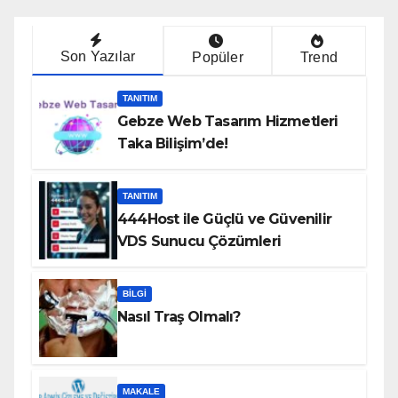
Son Yazılar
Popüler
Trend
TANITIM
Gebze Web Tasarım Hizmetleri
Taka Bilişim’de!
TANITIM
444Host ile Güçlü ve Güvenilir
VDS Sunucu Çözümleri
BILGI
Nasıl Traş Olmalı?
MAKALE