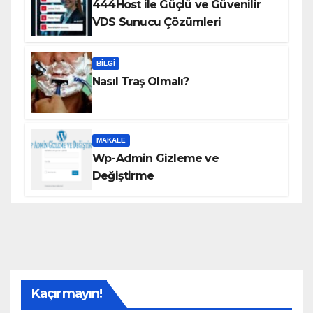
444Host ile Güçlü ve Güvenilir
VDS Sunucu Çözümleri
BILGI
Nasıl Traş Olmalı?
MAKALE
Wp-Admin Gizleme ve
Değiştirme
Kaçırmayın!