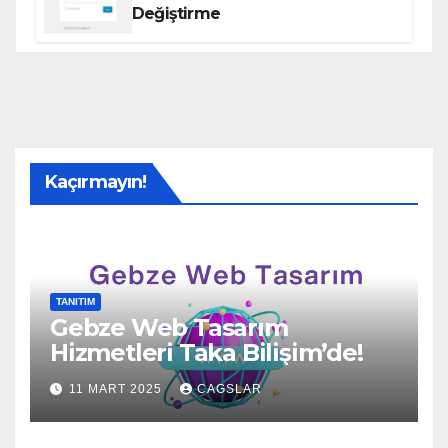
Değiştirme
Kaçırmayın!
TANITIM
Gebze Web Tasarım
Hizmetleri Taka Bilişim’de!
11 MART 2025
CAGSLAR