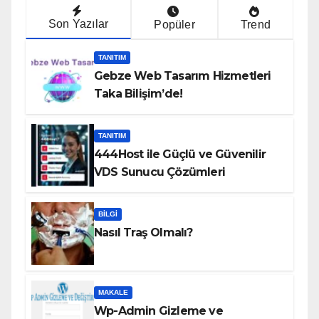
Son Yazılar
Popüler
Trend
TANITIM
Gebze Web Tasarım Hizmetleri
Taka Bilişim’de!
TANITIM
444Host ile Güçlü ve Güvenilir
VDS Sunucu Çözümleri
BILGI
Nasıl Traş Olmalı?
MAKALE
Wp-Admin Gizleme ve