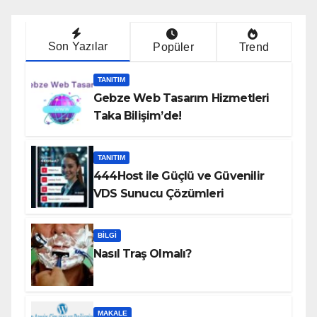
Son Yazılar
Popüler
Trend
TANITIM
Gebze Web Tasarım Hizmetleri
Taka Bilişim’de!
TANITIM
444Host ile Güçlü ve Güvenilir
VDS Sunucu Çözümleri
BILGI
Nasıl Traş Olmalı?
MAKALE