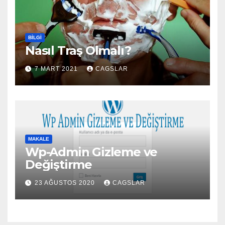
BILGI
Nasıl Traş Olmalı?
7 MART 2021
CAGSLAR
MAKALE
Wp-Admin Gizleme ve
Değiştirme
23 AĞUSTOS 2020
CAGSLAR