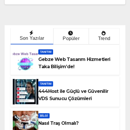
Son Yazılar
Popüler
Trend
TANITIM
Gebze Web Tasarım Hizmetleri
Taka Bilişim’de!
TANITIM
444Host ile Güçlü ve Güvenilir
VDS Sunucu Çözümleri
BILGI
Nasıl Traş Olmalı?