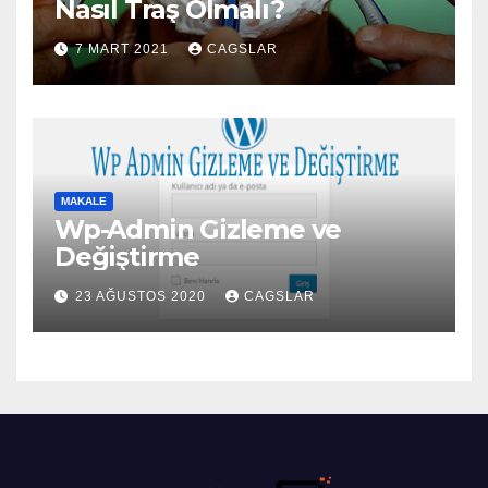
Nasıl Traş Olmalı?
7 MART 2021
CAGSLAR
MAKALE
Wp-Admin Gizleme ve
Değiştirme
23 AĞUSTOS 2020
CAGSLAR