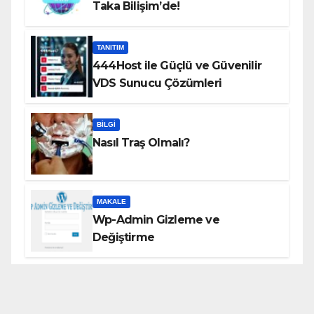
Taka Bilişim’de!
TANITIM
444Host ile Güçlü ve Güvenilir
VDS Sunucu Çözümleri
BILGI
Nasıl Traş Olmalı?
MAKALE
Wp-Admin Gizleme ve
Değiştirme