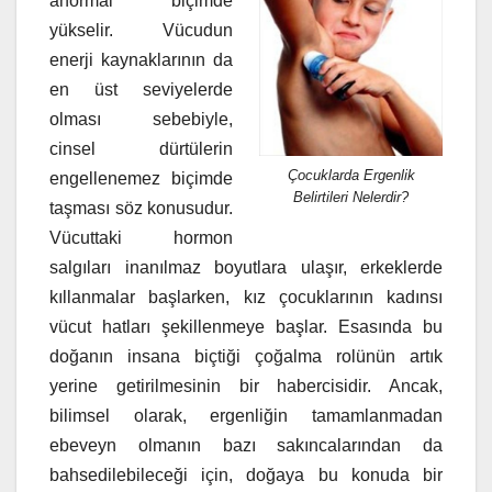
anormal biçimde
yükselir. Vücudun
enerji kaynaklarının da
en üst seviyelerde
olması sebebiyle,
cinsel dürtülerin
Çocuklarda Ergenlik
engellenemez biçimde
Belirtileri Nelerdir?
taşması söz konusudur.
Vücuttaki hormon
salgıları inanılmaz boyutlara ulaşır, erkeklerde
kıllanmalar başlarken, kız çocuklarının kadınsı
vücut hatları şekillenmeye başlar. Esasında bu
doğanın insana biçtiği çoğalma rolünün artık
yerine getirilmesinin bir habercisidir. Ancak,
bilimsel olarak, ergenliğin tamamlanmadan
ebeveyn olmanın bazı sakıncalarından da
bahsedilebileceği için, doğaya bu konuda bir