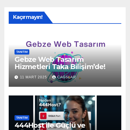
Kaçırmayın!
TANITIM
Gebze Web Tasarım
Hizmetleri Taka Bilişim’de!
11 MART 2025
CAGSLAR
TANITIM
444Host ile Güçlü ve