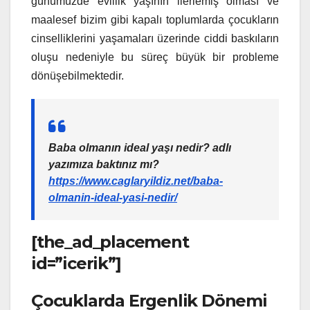
günümüzde evlilik yaşının ilerlemiş olması ve
maalesef bizim gibi kapalı toplumlarda çocukların
cinselliklerini yaşamaları üzerinde ciddi baskıların
oluşu nedeniyle bu süreç büyük bir probleme
dönüşebilmektedir.
Baba olmanın ideal yaşı nedir? adlı
yazımıza baktınız mı?
https://www.caglaryildiz.net/baba-
olmanin-ideal-yasi-nedir/
[the_ad_placement
id=”icerik”]
Çocuklarda Ergenlik Dönemi