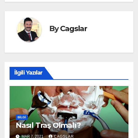
By
Cagslar
İlgili Yazılar
BILGI
Nasıl Traş Olmalı?
MAR 7, 2021
CAGSLAR