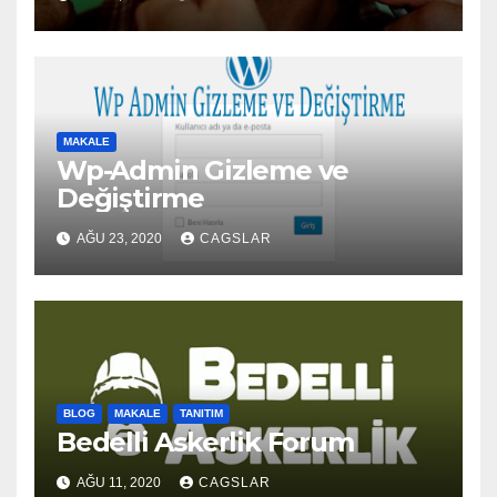
MAKALE
Wp-Admin Gizleme ve
Değiştirme
AĞU 23, 2020
CAGSLAR
BLOG
MAKALE
TANITIM
Bedelli Askerlik Forum
AĞU 11, 2020
CAGSLAR