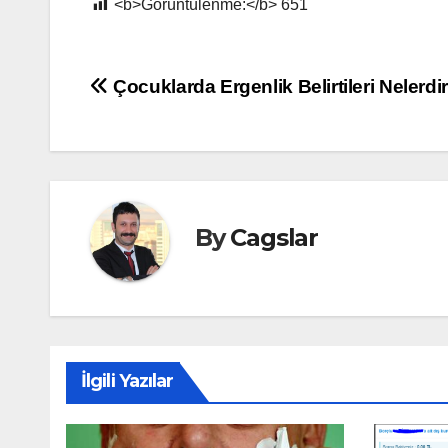
<b>Görüntülenme:</b>
651
Yazı
Çocuklarda Ergenlik Belirtileri Nelerdi
gezinmesi
By
Cagslar
İlgili Yazılar