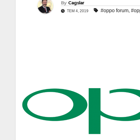
By
Cagslar
#oppo forum
,
#op
TEM 4, 2019