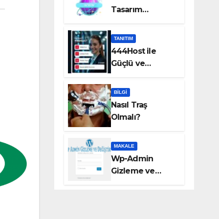
Tasarım
Hizmetleri Taka
Bilişim’de!
TANITIM
444Host ile
Güçlü ve
Güvenilir VDS
Sunucu
BILGI
Çözümleri
Nasıl Traş
Olmalı?
MAKALE
Wp-Admin
Gizleme ve
Değiştirme