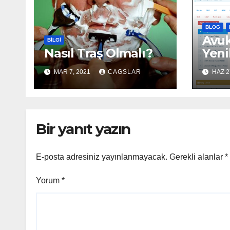
BLOG
Avu
BILGI
Nasıl Traş Olmalı?
Yeni
Gün
MAR 7, 2021
CAGSLAR
HAZ 2
Bir yanıt yazın
E-posta adresiniz yayınlanmayacak.
Gerekli alanlar
*
Yorum
*