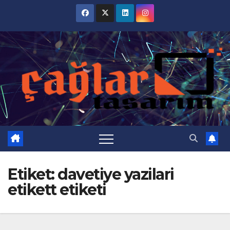
Skip
to
content
Etiket:
davetiye yazilari
etikett etiketi