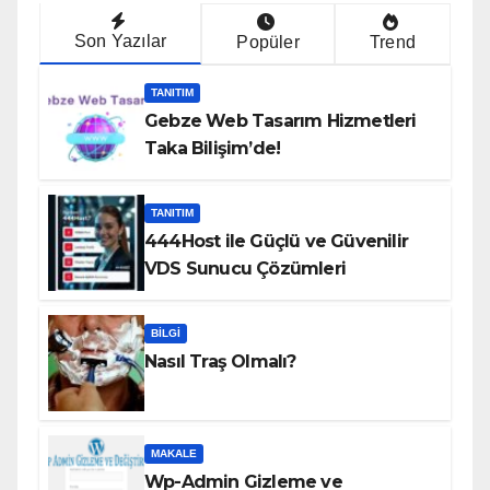
Son Yazılar
Popüler
Trend
TANITIM
Gebze Web Tasarım Hizmetleri
Taka Bilişim’de!
TANITIM
444Host ile Güçlü ve Güvenilir
VDS Sunucu Çözümleri
BILGI
Nasıl Traş Olmalı?
MAKALE
Wp-Admin Gizleme ve