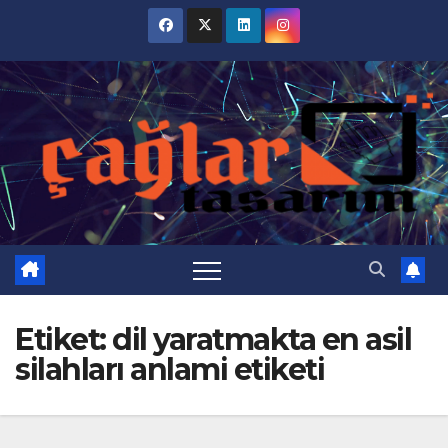
Skip
to
content
Etiket:
dil yaratmakta en asil
silahları anlami etiketi