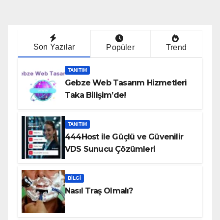
Son Yazılar
Popüler
Trend
TANITIM
Gebze Web Tasarım Hizmetleri
Taka Bilişim’de!
TANITIM
444Host ile Güçlü ve Güvenilir
VDS Sunucu Çözümleri
BILGI
Nasıl Traş Olmalı?