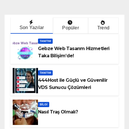
Son Yazılar
Popüler
Trend
TANITIM
Gebze Web Tasarım Hizmetleri
Taka Bilişim’de!
TANITIM
444Host ile Güçlü ve Güvenilir
VDS Sunucu Çözümleri
BILGI
Nasıl Traş Olmalı?