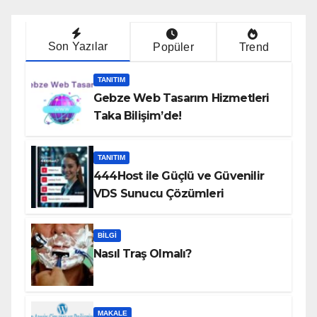
Son Yazılar
Popüler
Trend
TANITIM
Gebze Web Tasarım Hizmetleri
Taka Bilişim’de!
TANITIM
444Host ile Güçlü ve Güvenilir
VDS Sunucu Çözümleri
BILGI
Nasıl Traş Olmalı?
MAKALE