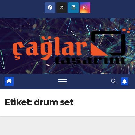
Skip
to
content
Etiket:
drum set