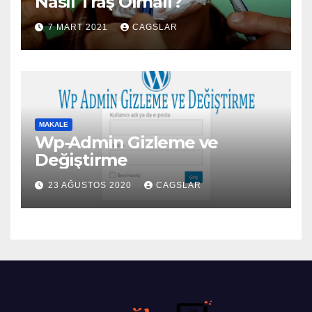
Nasıl Traş Olmalı?
7 MART 2021
CAGSLAR
MAKALE
Wp-Admin Gizleme ve
Değiştirme
23 AĞUSTOS 2020
CAGSLAR