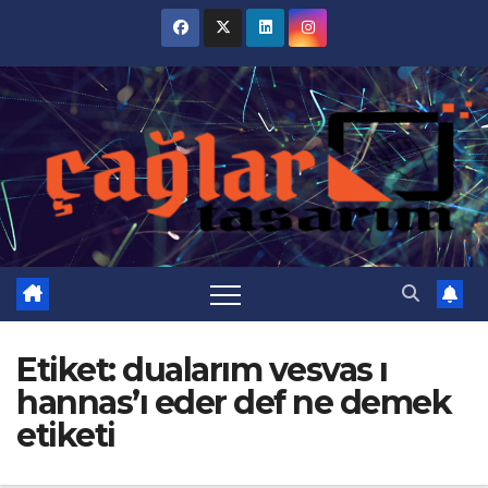
Skip
to
content
Etiket:
dualarım vesvas ı
hannas’ı eder def ne demek
etiketi