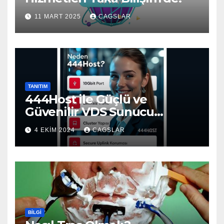
11 MART 2025
CAGSLAR
TANITIM
444Host ile Güçlü ve
Güvenilir VDS Sunucu
Çözümleri
4 EKIM 2024
CAGSLAR
BILGI