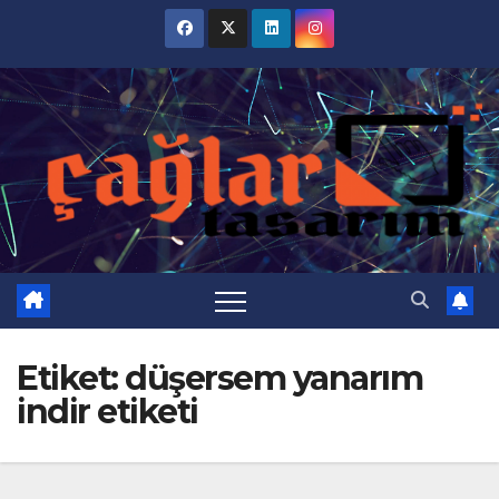
Skip
to
content
Etiket:
düşersem yanarım
indir etiketi