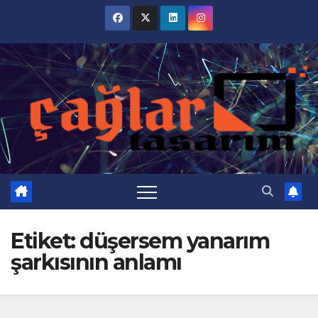
Skip
to
content
Etiket:
düşersem yanarım
şarkısının anlamı