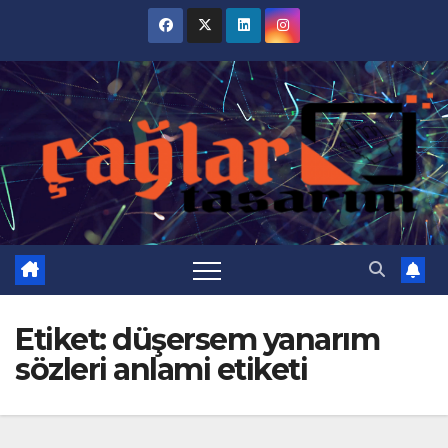
Skip
to
content
Etiket:
düşersem yanarım
sözleri anlami etiketi