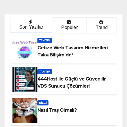
Son Yazılar
Popüler
Trend
TANITIM
Gebze Web Tasarım Hizmetleri
Taka Bilişim’de!
TANITIM
444Host ile Güçlü ve Güvenilir
VDS Sunucu Çözümleri
BILGI
Nasıl Traş Olmalı?