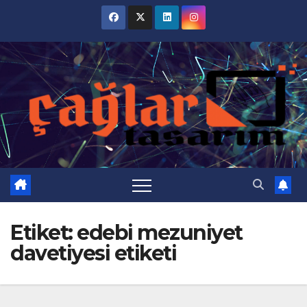
Skip
to
content
Etiket:
edebi mezuniyet
davetiyesi etiketi