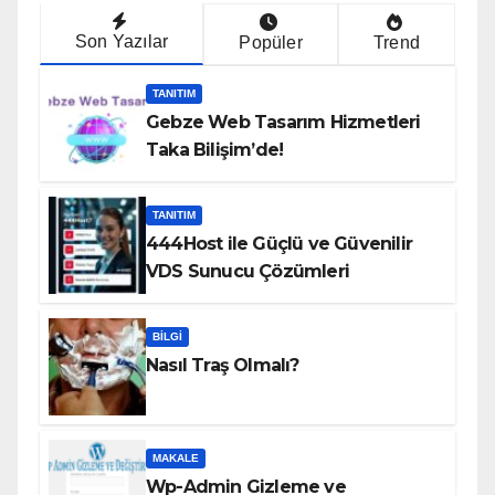
Son Yazılar
Popüler
Trend
TANITIM
Gebze Web Tasarım Hizmetleri
Taka Bilişim’de!
TANITIM
444Host ile Güçlü ve Güvenilir
VDS Sunucu Çözümleri
BILGI
Nasıl Traş Olmalı?
MAKALE
Wp-Admin Gizleme ve