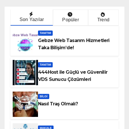
Son Yazılar
Popüler
Trend
TANITIM
Gebze Web Tasarım Hizmetleri
Taka Bilişim’de!
TANITIM
444Host ile Güçlü ve Güvenilir
VDS Sunucu Çözümleri
BILGI
Nasıl Traş Olmalı?
MAKALE