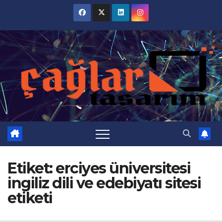
Skip
to
content
Etiket:
erciyes üniversitesi
ingiliz dili ve edebiyatı sitesi
etiketi