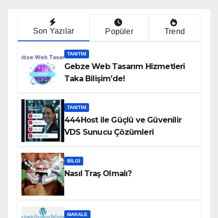
Son Yazılar
Popüler
Trend
TANITIM
Gebze Web Tasarım Hizmetleri
Taka Bilişim’de!
TANITIM
444Host ile Güçlü ve Güvenilir
VDS Sunucu Çözümleri
BILGI
Nasıl Traş Olmalı?
MAKALE