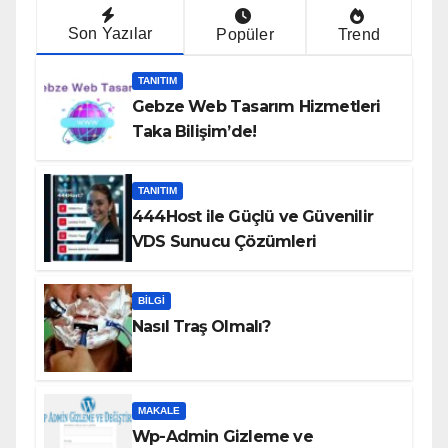
Son Yazılar
Popüler
Trend
TANITIM
Gebze Web Tasarım Hizmetleri
Taka Bilişim’de!
TANITIM
444Host ile Güçlü ve Güvenilir
VDS Sunucu Çözümleri
BILGI
Nasıl Traş Olmalı?
MAKALE
Wp-Admin Gizleme ve