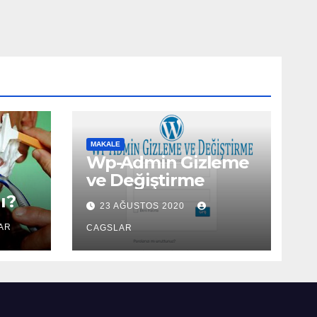
MAKALE
Wp-Admin Gizleme
ve Değiştirme
ı?
23 AĞUSTOS 2020
AR
CAGSLAR