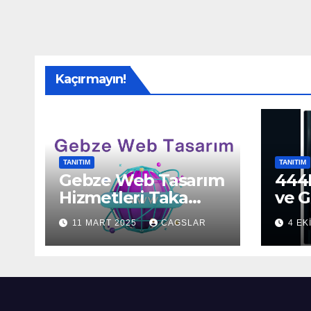
Kaçırmayın!
TANITIM
TANITIM
Gebze Web Tasarım
444H
Hizmetleri Taka
ve G
Bilişim’de!
Sun
11 MART 2025
CAGSLAR
4 EK