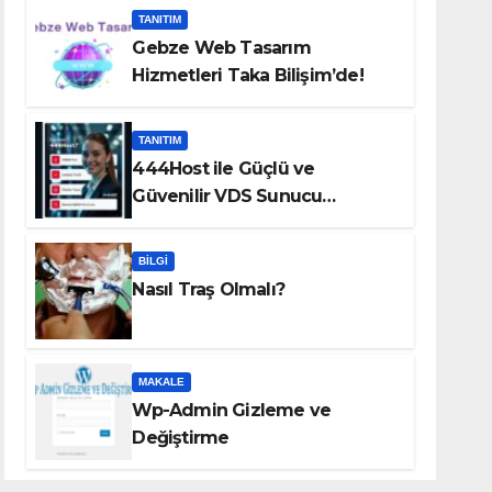
TANITIM
Gebze Web Tasarım
Hizmetleri Taka Bilişim’de!
TANITIM
444Host ile Güçlü ve
Güvenilir VDS Sunucu
Çözümleri
BILGI
Nasıl Traş Olmalı?
MAKALE
Wp-Admin Gizleme ve
Değiştirme