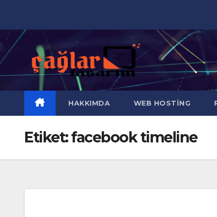
Skip
to
content
HAKKIMDA
WEB HOSTING
R
Etiket:
facebook timeline