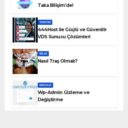
Taka Bilişim’de!
TANITIM
444Host ile Güçlü ve Güvenilir
VDS Sunucu Çözümleri
BILGI
Nasıl Traş Olmalı?
MAKALE
Wp-Admin Gizleme ve
Değiştirme