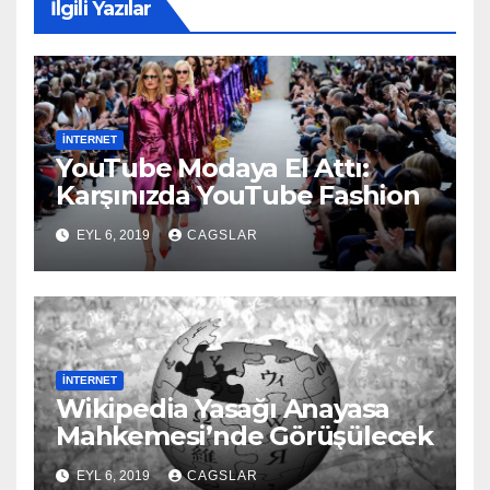
İlgili Yazılar
İNTERNET
YouTube Modaya El Attı:
Karşınızda YouTube Fashion
EYL 6, 2019
CAGSLAR
İNTERNET
Wikipedia Yasağı Anayasa
Mahkemesi’nde Görüşülecek
EYL 6, 2019
CAGSLAR