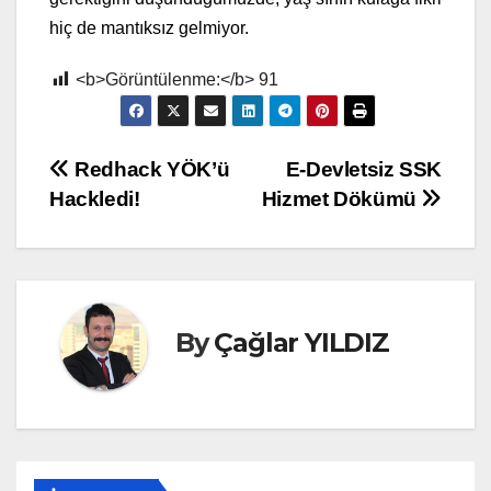
hiç de mantıksız gelmiyor.
<b>Görüntülenme:</b>
91
Yazı
Redhack YÖK’ü
E-Devletsiz SSK
Hackledi!
Hizmet Dökümü
gezinmesi
By
Çağlar YILDIZ