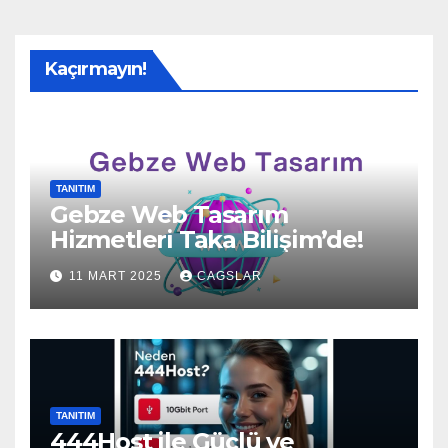
Kaçırmayın!
TANITIM
Gebze Web Tasarım
Hizmetleri Taka Bilişim’de!
11 MART 2025
CAGSLAR
TANITIM
444Host ile Güçlü ve